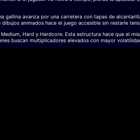
a gallina avanza por una carretera con tapas de alcantari
 dibujos animados hace el juego accesible sin restarle tens
y, Medium, Hard y Hardcore. Esta estructura hace que el m
ienes buscan multiplicadores elevados con mayor volatilida