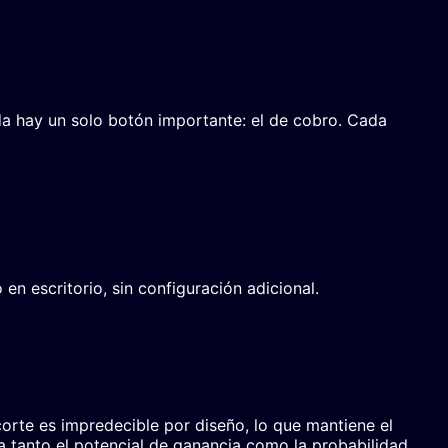
onda hay un solo botón importante: el de cobro. Cada
 escritorio, sin configuración adicional.
corte es impredecible por diseño, lo que mantiene el
a tanto el potencial de ganancia como la probabilidad