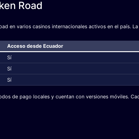
cken Road
 en varios casinos internacionales activos en el país. La s
Acceso desde Ecuador
Sí
Sí
Sí
dos de pago locales y cuentan con versiones móviles. Cada
o