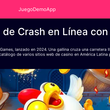
Juego
Demo
App
 de Crash en Línea con 
Games, lanzado en 2024. Una gallina cruza una carretera l
 catálogo de varios sitios web de casino en América Latina 