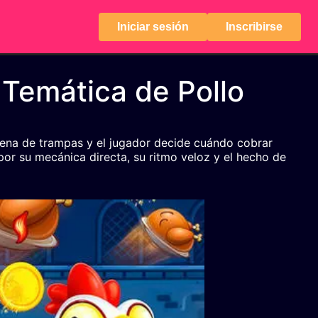
Iniciar sesión
Inscribirse
Temática de Pollo
lena de trampas y el jugador decide cuándo cobrar
por su mecánica directa, su ritmo veloz y el hecho de